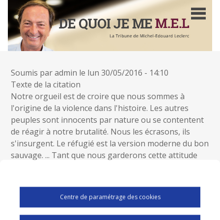
Aller
au
contenu
principal
Soumis par
admin
le
lun 30/05/2016 - 14:10
Texte de la citation
Notre orgueil est de croire que nous sommes à
l'origine de la violence dans l'histoire. Les autres
peuples sont innocents par nature ou se contentent
de réagir à notre brutalité. Nous les écrasons, ils
s'insurgent. Le réfugié est la version moderne du bon
sauvage. ... Tant que nous garderons cette attitude
d'auto-accusation permanente, nous resterons
désarmés face à la barbarie.
Source
Centre de paramétrage des cookies
Pascal Bruckner - Le Figaro du 23/01/2016
Affichage sur la page d'accueil