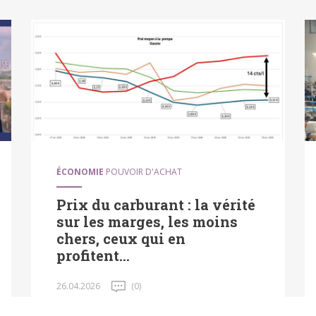
ÉCONOMIE
POUVOIR D'ACHAT
Prix du carburant : la vérité
sur les marges, les moins
chers, ceux qui en
profitent...
26.04.2026
(0)
Pendant que des "petits malins" essaient