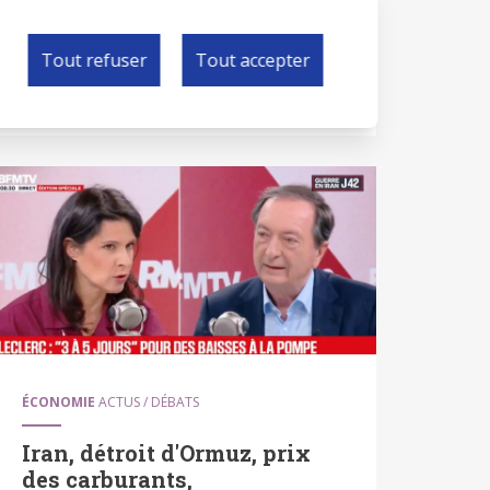
développement durable pour aller visiter
la bien-nommée
Tout refuser
Tout accepter
ÉCONOMIE
ACTUS / DÉBATS
Iran, détroit d'Ormuz, prix
des carburants,