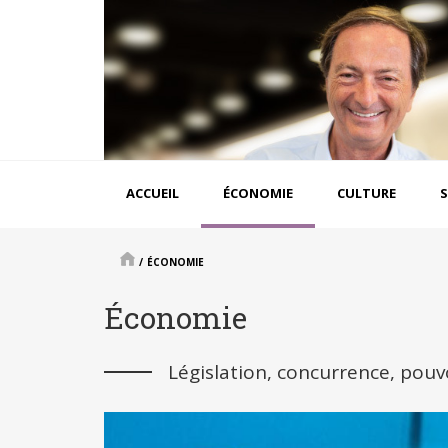
Aller
au
contenu
principal
Navigation
ACCUEIL
ÉCONOMIE
CULTURE
S
principale
/
ÉCONOMIE
Économie
Législation, concurrence, pouvoi