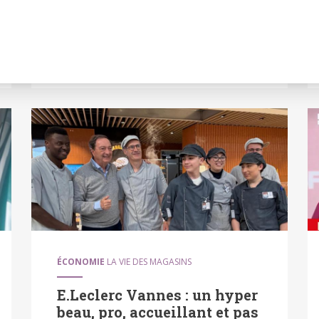
de mettre le trouble sur les marges de la
distribution sur la base d'études
tronquées, les stations E.Leclerc, je
l'affirme, affichent une marge nette (un g
ÉCONOMIE
LA VIE DES MAGASINS
E.Leclerc Vannes : un hyper
beau, pro, accueillant et pas