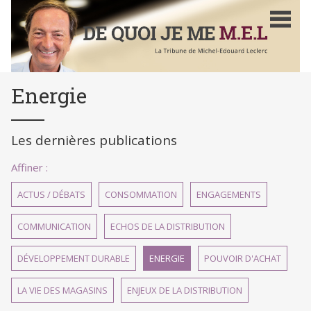
Aller
au
contenu
principal
Energie
Les dernières publications
Affiner :
ACTUS / DÉBATS
CONSOMMATION
ENGAGEMENTS
COMMUNICATION
ECHOS DE LA DISTRIBUTION
DÉVELOPPEMENT DURABLE
ENERGIE
POUVOIR D'ACHAT
LA VIE DES MAGASINS
ENJEUX DE LA DISTRIBUTION