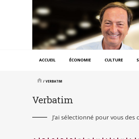
Aller
au
contenu
principal
Navigation
ACCUEIL
ÉCONOMIE
CULTURE
S
principale
/
VERBATIM
Verbatim
J’ai sélectionné pour vous des 