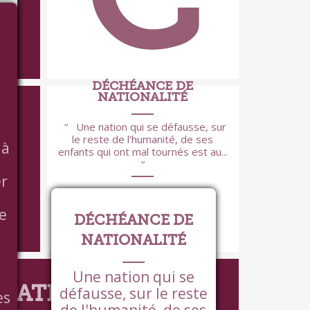
i
er
.
is
D
DÉCHÉANCE DE
e.
NATIONALITÉ
Une nation qui se défausse, sur
le reste de l'humanité, de ses
 à
enfants qui ont mal tournés est au...
er
le
DÉCHÉANCE DE
NATIONALITÉ
VOIR +
Une nation qui se
ATIE DU DÉNI
défausse, sur le reste
es