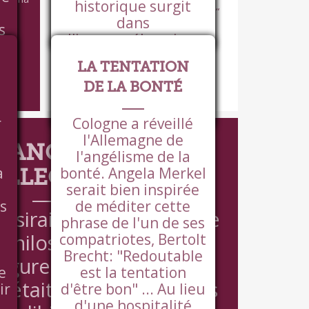
SYLVAIN TESSON - LE POINT DE FÉVRIER
historique surgit
Merkel serait bien inspirée de...
2016
dans
s
l'incompréhension.
n
re
LA TENTATION
e
PASCAL BRUCKNER - LE FIGARO DU
DE LA BONTÉ
23/01/2016
U
VOIR +
r
Cologne a réveillé
l'Allemagne de
RANÇAIS, LES
l'angélisme de la
on
a
bonté. Angela Merkel
ELLECTUELS
serait bien inspirée
e
s
de méditer cette
te
sirais mettre en scène
phrase de l'un de ses
 philosophes qui soient
compatriotes, Bertolt
Brecht: "Redoutable
figures publiques et
e
est la tentation
s
l était naturel, pour des
ir
d'être bon" ... Au lieu
d'une hospitalité