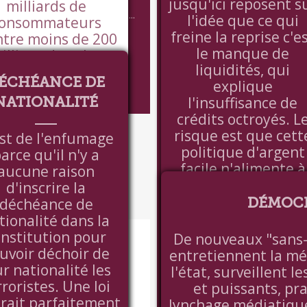
jusqu'ici reposent s
 a aucune raison d'inscrire la
milliards de
ance de nationalité dans la...
l'idée que ce qui
De nouve
onsommateurs
freine la reprise c'e
ntre moins de 200
individualis
le manque de
illions dans les
méfiance syst
liquidités, qui
années folles !)
ÉCHÉANCE DE
explique
orrespondant à
surveillent les
l'insuffisance de
NATIONALITÉ
offre de nouveaux
et puissants, pr
crédits octroyés. L
ns et services en
VOIR +
risque est que cett
in d'émerger dans
l
st de l'enfumage
politique d'argent
 années 2010. On
arce qu'il n'y a
facile n'alimente à
imagine les
aucune raison
son tour la
perspectives
d'inscrire la
spéculation
politiques et
déchéance de
DÉMOCR
financière qui
ratégiques ainsi
tionalité dans la
E
prépare la prochain
ertes, peut être 3
onstitution pour
De nouveaux "sans-c
crise.
 4 décennies de
uvoir déchoir de
entretiennent la mé
oissance rapide !
ur nationalité les
l'état, surveillent 
us notre nez ! et
rroristes. Une loi
et puissants, pra
CHRISTOPHER DEMBIK, SAXO BANK -
 personne ne voit
irait parfaitement
CROIX DU 03/02/2016
lynchage médiatique.