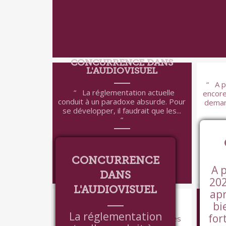
CONCURRENCE DANS
L'AUDIOVISUEL
A p
La réglementation actuelle
encore
conduit à un paradoxe absurde. Pour
deman
se développer, il faudrait que les...
CONCURRENCE
A 
DANS
202
VOIR +
L'AUDIOVISUEL
DÉCHÉANCE DE
apr
NATIONALITÉ
bi
La réglementation
for
Vous vous fichez qu'il y ait des
C'