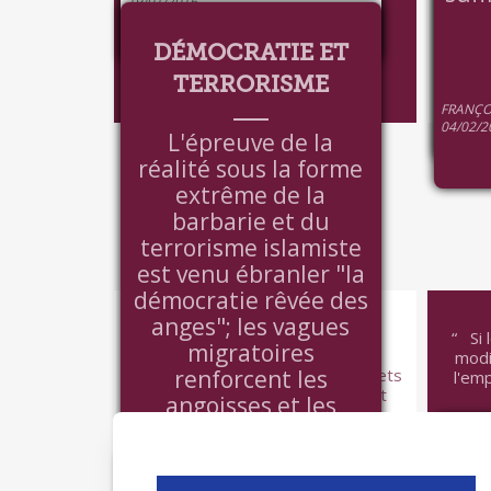
19/01/2016
DÉMOCRATIE ET
TERRORISME
CHRISTI
ECO DU
FRANÇO
04/02/2
VOIR +
L'épreuve de la
réalité sous la forme
extrême de la
barbarie et du
terrorisme islamiste
est venu ébranler "la
ECONOMIE
démocratie rêvée des
COLLABORATIVE
anges"; les vagues
Si 
migratoires
A l'image de Wikipédia, la
modi
renforcent les
connaissance, les images, les objets
l'emp
imprimables en 3D ne couteront
angoisses et les
plus...
craintes identitaires,
le chômage de
masse... Il ne s'agit