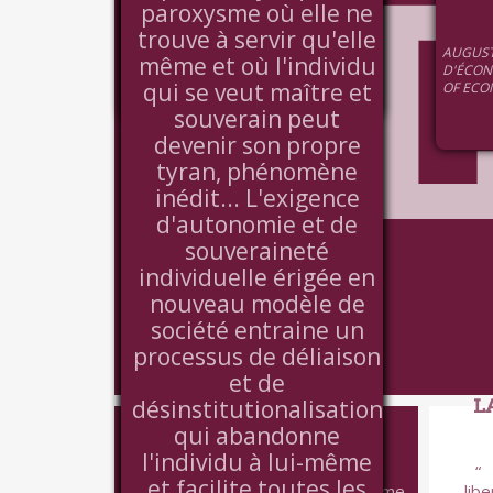
révolution
paroxysme où elle ne
numérique ... Cette
trouve à servir qu'elle
JEAN-PIERRE LE GOFF - LE FIGARO DU
vision est séduisante,
AUGUST
08/02/2016
même et où l'individu
D'ÉCON
mais c'est un leurre.
qui se veut maître et
OF ECON
Cette nouvelle route
souverain peut
du "communisme"
devenir son propre
conduit en réalité à
tyran, phénomène
l'hyper capitalisme.
inédit... L'exigence
L'économie
d'autonomie et de
collaborative
souveraineté
moissonne les
individuelle érigée en
richesse au profit
nouveau modèle de
d'une minorité, mais
société entraine un
sans les redistribuer.
processus de déliaison
Les contributeurs
et de
s'en indignent dès
désinstitutionalisation
LA MUSIQUE EST
L
qu'ils en prennent
PARTAGE
qui abandonne
conscience, ce
l'individu à lui-même
On décrit souvent à tort le
qu'illustre le cas
et facilite toutes les
métier de musicien classique comme
lib