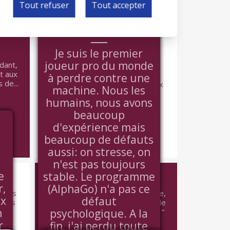
Tout refuser
Tout accepter
HOMME ET
MACHINE
VOIR +
Je suis le premier
JUDAÏSME ET
PRAGMATISME
joueur pro du monde
dant,
t aux
à perdre contre une
 de...
On a le droit de penser deux
machine. Nous les
choses à la fois.
humains, nous avons
beaucoup
BERNARD-HENRY LÉVY - MARIANNE DU
d'expérience mais
05/02/2016
beaucoup de défauts
aussi: on stresse, on
n'est pas toujours
N
L'HOMME ET LA
RELIGION
e
stable. Le programme
r,
(AlphaGo) n'a pas ce
, les
L'homme n'est que poussière,
ux
défaut
 très
c'est dire l'importance du tapis de
n
..
prière. Dans un poulailler, Jules...
psychologique. A la
r
fin, j'ai perdu toute