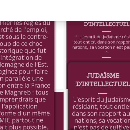
le chancelier a pu
radicalement
VOIR +
J
JUDAÏSME
fier les règles du
D'INTELLECTUEL
rché de l'emploi,
st sous le contre-
L'esprit du Judaïsme rési
tout entier, dans son rappor
oup de ce choc
nations, sa vocation n'est pas
storique que fut
'intégration de
llemagne de l'Est.
aginez pour faire
JUDAÏSME
n parallèle une
D'INTELLECTUEL
on entre la France
le Maghreb : tous
VOIR +
L'ACTEUR ET SO
DOUBLE
mprendrais que
L'esprit du Judaïsm
l'application
résidant, tout entie
Avec les réseaux sociaux
forme d'un même
dans son rapport a
acteurs et les actrices sont
MIC partout ne
nations, sa vocatio
accessibles... je trouve cela.
ait plus possible.
n'est pas de cultive