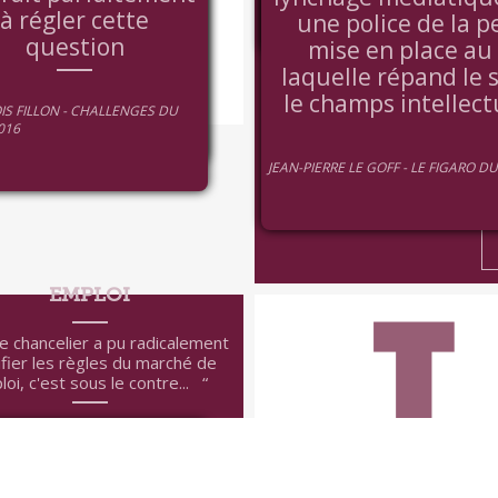
!
à régler cette
une police de la p
question
mise en place au 
laquelle répand le 
AN SAINT ETIENNE LE FIGARO
le champs intellect
 03/02/2015
IS FILLON - CHALLENGES DU
016
JEAN-PIERRE LE GOFF - LE FIGARO D
I
EMPLOI
le chancelier a pu radicalement
fier les règles du marché de
loi, c'est sous le contre...
EMPLOI