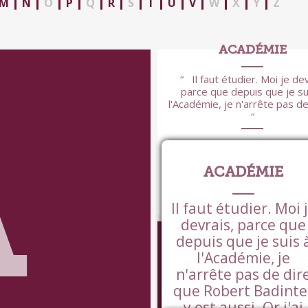
M
N
O
P
Q
R
S
T
U
V
W
X
Y
Z
ACADÉMIE
Il faut étudier. Moi je de
parce que depuis que je su
l'Académie, je n'arrête pas de 
A
ACADÉMIE
Il faut étudier. Moi 
VOIR +
BANQUES CENTRALE
devrais, parce que
PERSPECTIVE DE TAU
depuis que je suis 
l'Académie, je
Les banques centrales ch
n'arrête pas de dir
à dissuader les banquiers de 
leur argent, en les incitant à.
que Robert Badinte
y est aussi. Or j'ai