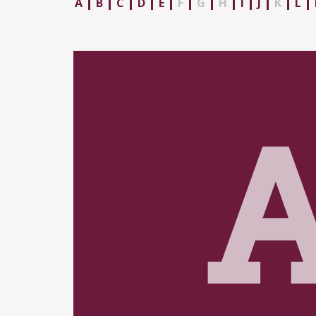
A
B
C
D
E
F
G
H
I
J
K
L