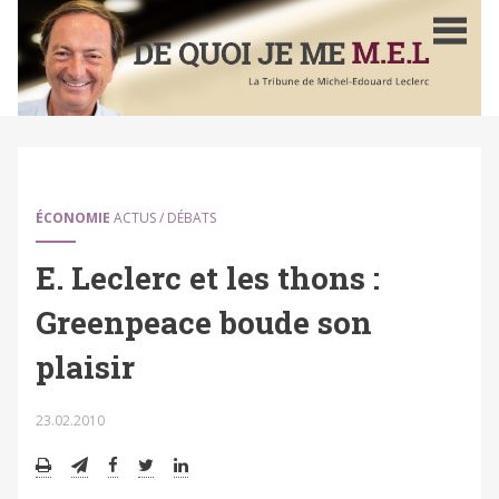
Aller
au
contenu
principal
ÉCONOMIE
ACTUS / DÉBATS
E. Leclerc et les thons :
Greenpeace boude son
plaisir
23.02.2010