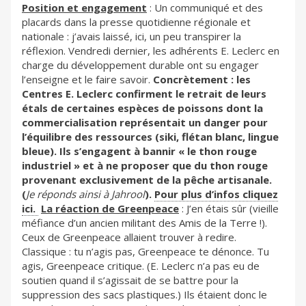
Position et engagement
: Un communiqué et des
placards dans la presse quotidienne régionale et
nationale : j’avais laissé, ici, un peu transpirer la
réflexion. Vendredi dernier, les adhérents E. Leclerc en
charge du développement durable ont su engager
l’enseigne et le faire savoir.
Concrètement : les
Centres E. Leclerc confirment le retrait de leurs
étals de certaines espèces de poissons dont la
commercialisation représentait un danger pour
l’équilibre des ressources (siki, flétan blanc, lingue
bleue). Ils s’engagent à bannir « le thon rouge
industriel » et à ne proposer que du thon rouge
provenant exclusivement de la pêche artisanale.
(
Je réponds ainsi à Jahrool
).
Pour plus d’infos cliquez
ici.
La réaction de Greenpeace
: J’en étais sûr (vieille
méfiance d’un ancien militant des Amis de la Terre !).
Ceux de Greenpeace allaient trouver à redire.
Classique : tu n’agis pas, Greenpeace te dénonce. Tu
agis, Greenpeace critique. (E. Leclerc n’a pas eu de
soutien quand il s’agissait de se battre pour la
suppression des sacs plastiques.) Ils étaient donc le