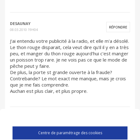
DESAUNAY
RÉPONDRE
08.03.2010 19H04
J'ai entendu votre publicité à la radio, et elle m'a désolé.
Le thon rouge disparait, cela veut dire qu'il il y en a très
peu, et manger du thon rouge aujourd'hui c'est manger
un poisson trop rare. Je ne vois pas ce que le mode de
pêche peut y faire.
De plus, la porte st grande ouverte à la fraude?
Contrebande? Le mot exact me manque, mais je crois
que je me fais comprendre.
Auchan est plus clair, et plus propre.
TOMPER
RÉPONDRE
12.03.2010 16H31
Centre de paramétrage des cookies
il faudrait en parler à des vrais pécjeurs que sont....