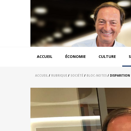
Aller
au
contenu
principal
Navigation
ACCUEIL
ÉCONOMIE
CULTURE
S
principale
ACCUEIL
/
RUBRIQUE
/
SOCIÉTÉ
/
BLOC-NOTES
/
DISPARITION