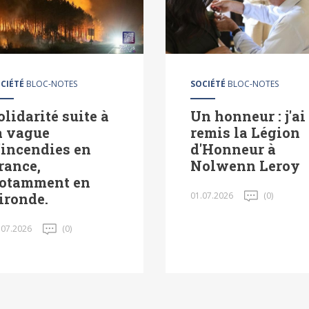
CIÉTÉ
BLOC-NOTES
SOCIÉTÉ
BLOC-NOTES
olidarité suite à
Un honneur : j'ai
a vague
remis la Légion
'incendies en
d'Honneur à
rance,
Nolwenn Leroy
otamment en
ironde.
01.07.2026
(0)
.07.2026
(0)