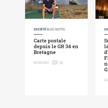
SOCIÉTÉ
BLOC-NOTES
SO
Carte postale
S
depuis le GR 34 en
l
Bretagne
d
F
06.08.2026
(0)
n
G
26