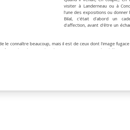
visiter à Landerneau ou à Conc
l'une des expositions ou donner 
Bilal, c'était d'abord un cad
d'affection, avant d'être un écha
 de le connaître beaucoup, mais il est de ceux dont l'image fugac
rêves, dans l'action, dans les projets. Longue vie à Tchéky Kary
ES