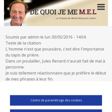
Aller
au
contenu
principal
Soumis par
admin
le
lun 30/05/2016 - 14:04
Texte de la citation
L'homme n'est que poussière, c'est dire l'importance
du tapis de prière.
Dans un poulailler, Jules Renard n'aurait fait de mal à
personne.
Je suis tellement réactionnaire que je préfère le début
de mes phrases à leur fin.
Source
Sylvain Tesson - Le Point de février 2016
Affichage sur la page d'accueil
Centre de paramétrage des cookies
Off