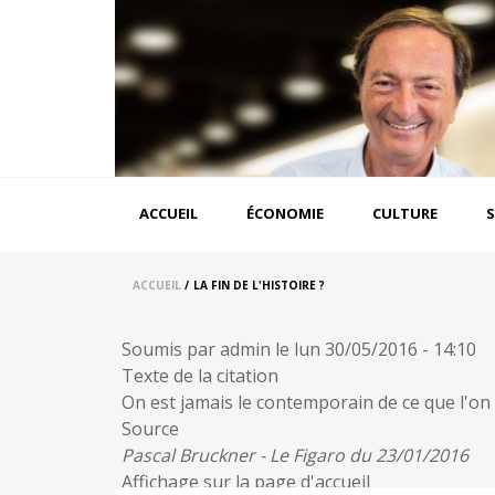
Aller
au
contenu
principal
Navigation
ACCUEIL
ÉCONOMIE
CULTURE
S
principale
ACCUEIL
/
LA FIN DE L'HISTOIRE ?
Soumis par
admin
le
lun 30/05/2016 - 14:10
Texte de la citation
On est jamais le contemporain de ce que l'on 
Source
Pascal Bruckner - Le Figaro du 23/01/2016
Affichage sur la page d'accueil