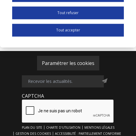
Source
Jean-Pierre Le Goff - Le Figaro du 08/02/2016
Tout refuser
Affichage sur la page d'accueil
Off
Tout accepter
Paramétrer les cookies
CAPTCHA
Footer
PLAN DU SITE
CHARTE D'UTILISATION
MENTIONS LÉGALES
Top
GESTION DES COOKIES
ACCESSIBILITÉ : PARTIELLEMENT CONFORME