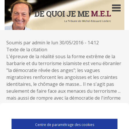
Aller
au
contenu
principal
Soumis par
admin
le
lun 30/05/2016 - 14:12
Texte de la citation
L'épreuve de la réalité sous la forme extrême de la
barbarie et du terrorisme islamiste est venu ébranler
"la démocratie rêvée des anges"; les vagues
migratoires renforcent les angoisses et les craintes
identitaires, le chômage de masse... Il ne s'agit pas
seulement de faire face aux menaces du terrorisme ...
mais aussi de rompre avec la démocratie de l'informe
et du déni, du relativisme culturel et de la démagogie,
qui renforcent le malaise et nous désarment... Nous
ne sommes pas maître de l'Histoire, mais cela ne
Centre de paramétrage des cookies
signifie pas qu'il faille renoncer à agir sur elle.