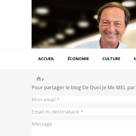
Aller
au
contenu
principal
Navigation
ACCUEIL
ÉCONOMIE
CULTURE
S
principale
/
Pour partager le blog De Quoi Je Me MEL par e