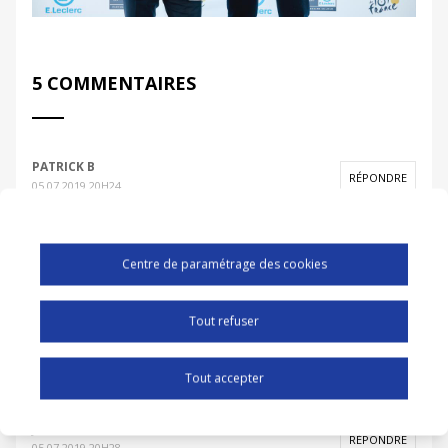
5 COMMENTAIRES
PATRICK B
RÉPONDRE
05.07.2019 20H24
Les forçats de la route...
Les deux en tandem là, celui de devant, avec ce
cagnard...et sa légère surcharge pondérale, même avec
Centre de paramétrage des cookies
le maigrelet qui pédale derrière, vous allez le perdre...
;-)))
J'adore ces ambiances de fête.
Tout refuser
Bravo, bravo, bravo...
Tout accepter
JZ
RÉPONDRE
05.07.2019 20H28