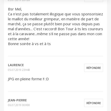
Bsr Mel,
Ca n'est pas totalement illogique que vous sponsorisiez
le maillot du meilleur grimpeur, en matière de part de
marché, ça se passe plutôt bien pour vous depuis pas
mal d'années... C'est raccord! Bon Tour à ts les coureurs
et à la caravane...même s'il ne passe pas dans mon coin
cette année!
Bonne soirée à vs et à ts
LAURENCE
RÉPONDRE
05.07.2019 23H48
JPG en pleine forme !! :D
JEAN-PIERRE
RÉPONDRE
06.07.2019 00H00