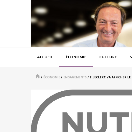
Aller
au
contenu
principal
Navigation
ACCUEIL
ÉCONOMIE
CULTURE
S
principale
/
ÉCONOMIE
/
ENGAGEMENTS
/
E.LECLERC VA AFFICHER LE