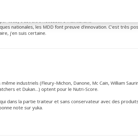
est bien. C'est bien parce que c'est utile. Et sauf à proposer mieu
par tous) c'est ultra nécessaire maintenant.
ues nationales, les MDD font preuve d'innovation. C'est très posi
ire, j'en suis certaine.
s même industriels (Fleury-Michon, Danone, Mc Cain, William Saurin
chers et Dukan…) optent pour le Nutri-Score.
e qui dans la partie traiteur et sans conservateur avec des produit
 bonne note sur yuka.