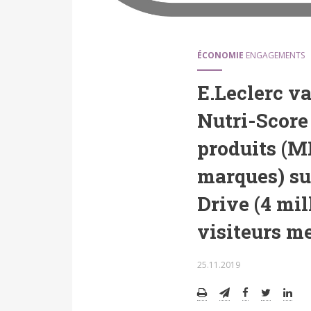
ÉCONOMIE
ENGAGEMENTS
E.Leclerc va
Nutri-Score 
produits (M
marques) su
Drive (4 mil
visiteurs m
25.11.2019