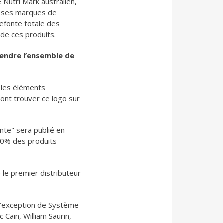
 Nutri Mark australien,
de ses marques de
refonte totale des
 de ces produits.
tendre l’ensemble de
 les éléments
ront trouver ce logo sur
ente" sera publié en
100% des produits
 le premier distributeur
 l’exception de Système
Cain, William Saurin,