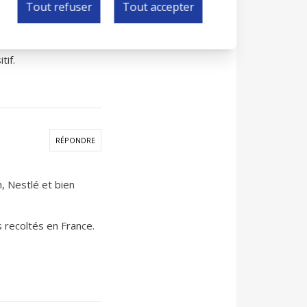
RÉPONDRE
Tout refuser
Tout accepter
x (et lorsqu'il y
tif.
RÉPONDRE
, Nestlé et bien
s recoltés en France.