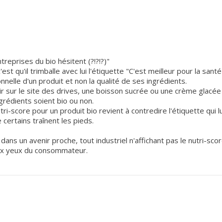
reprises du bio hésitent (?!?!?)"
est qu'il trimballe avec lui l'étiquette "C'est meilleur pour la sant
ionnelle d'un produit et non la qualité de ses ingrédients.
r sur le site des drives, une boisson sucrée ou une crème glacé
ngrédients soient bio ou non.
utri-score pour un produit bio revient à contredire l'étiquette qui lu
ertains traînent les pieds.
ans un avenir proche, tout industriel n'affichant pas le nutri-sco
ux yeux du consommateur.