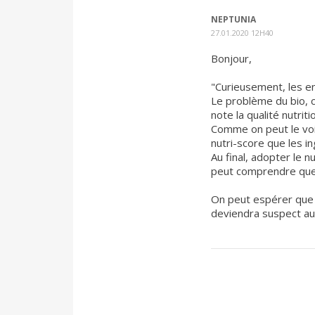
NEPTUNIA
27.01.2020 12H40
Bonjour,
"Curieusement, les ent
Le problème du bio, c'
note la qualité nutrit
Comme on peut le voi
nutri-score que les i
Au final, adopter le n
peut comprendre que c
On peut espérer que d
deviendra suspect a