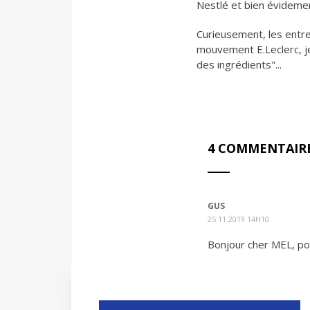
Nestlé et bien évideme
Curieusement, les entrep
mouvement E.Leclerc, je 
des ingrédients"...
4 COMMENTAIR
GUS
25.11.2019 14H10
Bonjour cher MEL, po
LUCIE