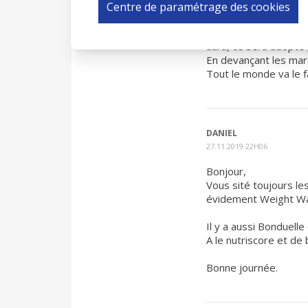
Centre de paramétrage des cookies
25.11.2019 14H14
Oui, le NUTRI-SCORE c'
aura, ce sera adopté 
En devançant les marq
Tout le monde va le fa
DANIEL
27.11.2019 22H06
Bonjour,
Vous sité toujours le
évidement Weight Wat
Il y a aussi Bonduell
A le nutriscore et de
Bonne journée.