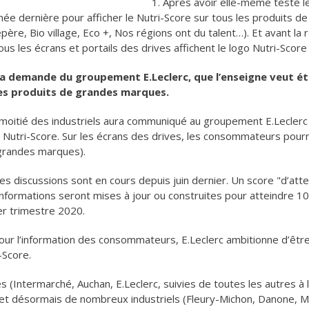
1. Après avoir elle-même testé le
année dernière pour afficher le Nutri-Score sur tous les produits 
ère, Bio village, Eco +, Nos régions ont du talent…). Et avant la 
ous les écrans et portails des drives affichent le logo Nutri-Score
à la demande du groupement E.Leclerc, que l’enseigne veut é
les produits de grandes marques.
 moitié des industriels aura communiqué au groupement E.Leclerc
e Nutri-Score. Sur les écrans des drives, les consommateurs pour
grandes marques).
Les discussions sont en cours depuis juin dernier. Un score "d’att
s informations seront mises à jour ou construites pour atteindre 
er trimestre 2020.
ur l’information des consommateurs, E.Leclerc ambitionne d’être
-Score.
s (Intermarché, Auchan, E.Leclerc, suivies de toutes les autres à
 et désormais de nombreux industriels (Fleury-Michon, Danone, Mc 