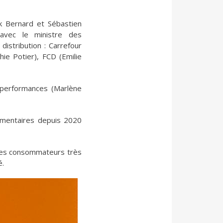
k Bernard et Sébastien
avec le ministre des
distribution : Carrefour
ie Potier), FCD (Emilie
iaperformances (Marlène
imentaires depuis 2020
r les consommateurs très
é.