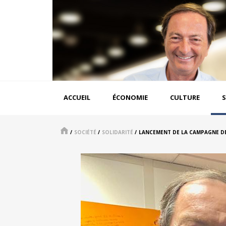
Aller
au
contenu
principal
Navigation
ACCUEIL
ÉCONOMIE
CULTURE
S
principale
/
SOCIÉTÉ
/
SOLIDARITÉ
/
LANCEMENT DE LA CAMPAGNE DE