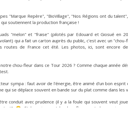
ipes "Marque Repère", "BioVillage", "Nos Régions ont du talent", a
qui soutiennent la production française !
ads "melon" et "fraise" (pilotés par Edouard et Giosué en 20
 volant) qui a fait un carton auprès du public, c’est avec un "chou-
les routes de France cet été. Les photos, ici, sont encore d
e notre chou-fleur dans ce Tour 2026 ? Comme chaque année dés
test.
eur sympa : faut avoir de l'énergie, être animé d'un bon esprit 
ne qui se déplace souvent en bande sur du plat comme dans les 
tre conduit avec prudence (il y a la foule qui souvent veut joue
'est". 😂 Et le poireau et le chou-fleur sont des engins as
1) être dispo du 02 au 26 juillet (Tour de France Hommes) et du