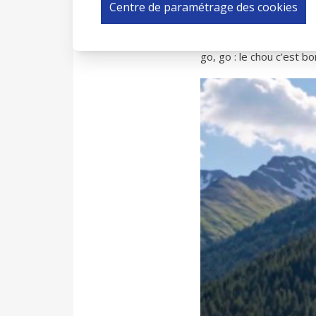
Centre de paramétrage des cookies
France Femmes) ; 2) Etr
À vous le job de rêve d
go, go : le chou c’est bo