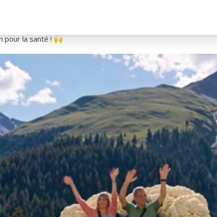
e titulaire du permis B depuis au moins 3 ans.
e l’été ? Vous pouvez tenter votre chance par mail à choufleur.e.l
n pour la santé ! 🙌