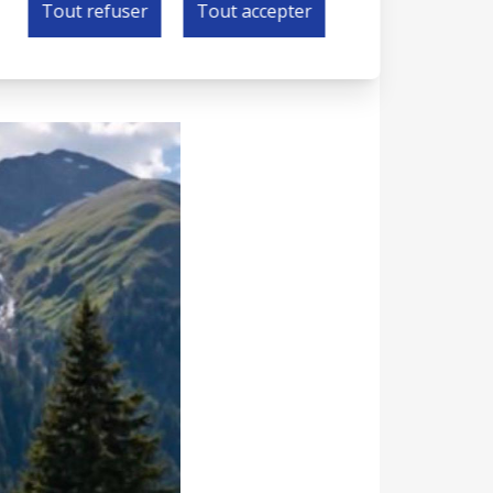
Tout refuser
Tout accepter
eclerc@ideactif.fr ! Go,