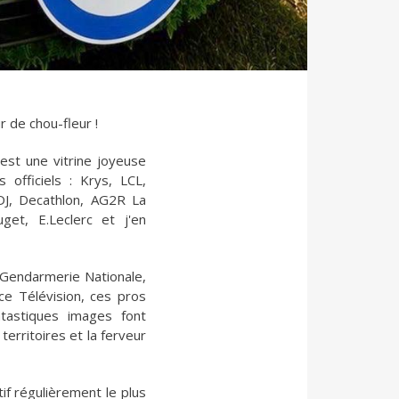
 de chou-fleur !
est une vitrine joyeuse
 officiels : Krys, LCL,
DJ, Decathlon, AG2R La
get, E.Leclerc et j'en
a Gendarmerie Nationale,
ce Télévision, ces pros
ntastiques images font
territoires et la ferveur
tif régulièrement le plus