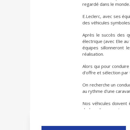
regardé dans le monde.
E.Leclerc, avec ses équ
des véhicules symboles 
Après le succès des qu
électrique (avec Elie au
équipes sillonneront 
réalisation.
Alors qui pour conduir
d’offre et sélection par 
On recherche un conduct
au rythme d'une carava
Nos véhicules doivent ê
dedans "comment que c
attention et doigté. 😉
Le profil recherché : 