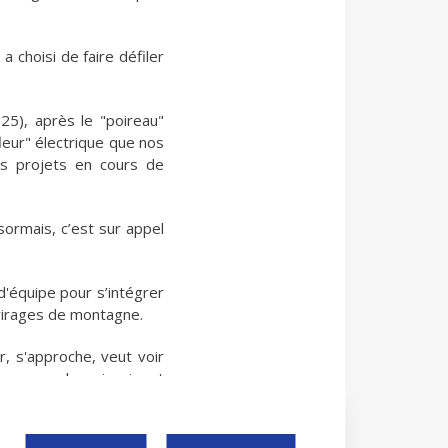
 choisi de faire défiler
25), après le "poireau"
fleur" électrique que nos
es projets en cours de
ormais, c’est sur appel
d'équipe pour s’intégrer
virages de montagne.
r, s'approche, veut voir
sez grands qui exigent
 01 au 10 août (Tour de