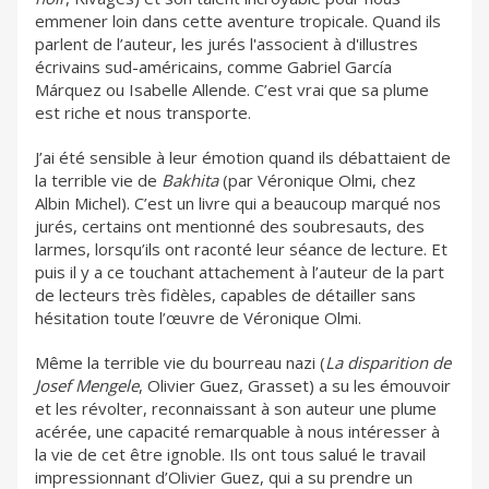
emmener loin dans cette aventure tropicale. Quand ils
parlent de l’auteur, les jurés l'associent à d'illustres
écrivains sud-américains, comme Gabriel García
Márquez ou Isabelle Allende. C’est vrai que sa plume
est riche et nous transporte.
J’ai été sensible à leur émotion quand ils débattaient de
la terrible vie de
Bakhita
(par Véronique Olmi, chez
Albin Michel). C’est un livre qui a beaucoup marqué nos
jurés, certains ont mentionné des soubresauts, des
larmes, lorsqu’ils ont raconté leur séance de lecture. Et
puis il y a ce touchant attachement à l’auteur de la part
de lecteurs très fidèles, capables de détailler sans
hésitation toute l’œuvre de Véronique Olmi.
Même la terrible vie du bourreau nazi (
La disparition de
Josef Mengele
, Olivier Guez, Grasset) a su les émouvoir
et les révolter, reconnaissant à son auteur une plume
acérée, une capacité remarquable à nous intéresser à
la vie de cet être ignoble. Ils ont tous salué le travail
impressionnant d’Olivier Guez, qui a su prendre un