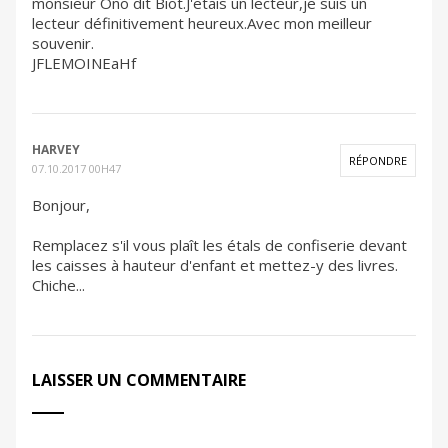
monsieur Ono dit Biot.J'etais un lecteur,je suis un
lecteur définitivement heureux.Avec mon meilleur
souvenir.
JFLEMOINEaHf
HARVEY
RÉPONDRE
07.10.2017 00H47
Bonjour,
Remplacez s'il vous plaît les étals de confiserie devant
les caisses à hauteur d'enfant et mettez-y des livres.
Chiche...
LAISSER UN COMMENTAIRE