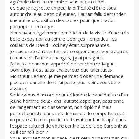
agréable dans la rencontre sans aucun chichi.
Ce que je regrette un peu, la difficulté d'être tous
autour d'elle au petit-déjeuner, il aurait fallu demander
une autre disposition des tables pour que chacun
participe à l'échange.
Nous avons également bénéficier de la visite d'une très
belle exposition au centre Georges Pompidou, les
couleurs de David Hockney était surprenantes.
Je suis prête à retenter cette expérience avec d'autres
romans et d'autre échanges, j'y ai pris goût !
J'ai aussi beaucoup apprécié de rencontrer Miguel
Bonnefoy, il est aussi chaleureux que talentueux.
Monsieur Leclerc, je me permet d'oser une demande
plus personnelle dont j'ai parlé jeudi soir avec vôtre
associé.
Seriez-vous d'accord pour défendre la candidature d'un
jeune homme de 27 ans, autiste asperger, passionné
de rangement et classement, non diplômé mais
perfectionniste dans ses domaines de compétence, à
un poste à temps partiel de travailleur handicapé dans
l'espace culturel de votre centre Leclerc de Carpentras
qu'il connaît bien ?
Voilà, excusez mon audace, c'est celui d'une maman qui