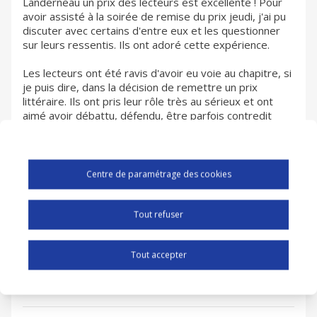
Landerneau un prix des lecteurs est excellente ! Pour
avoir assisté à la soirée de remise du prix jeudi, j'ai pu
discuter avec certains d'entre eux et les questionner
sur leurs ressentis. Ils ont adoré cette expérience.
Les lecteurs ont été ravis d'avoir eu voie au chapitre, si
je puis dire, dans la décision de remettre un prix
littéraire. Ils ont pris leur rôle très au sérieux et ont
aimé avoir débattu, défendu, être parfois contredit
mais surtout être écouté au final.
Ils ont aussi particulièrement apprécié te rencontrer, te
découvrir autrement que via un écran TV et échanger
Centre de paramétrage des cookies
avec toi. Ils ont aimé la convivialité qui régnait lors de la
journée de délibération en ta présence. Pour conclure
je dirais que notre prix Landerneau des lecteurs a non
Tout refuser
seulement fait des heureux mais fait parler en bien de
notre enseigne dans les chaumières. Et le bruit
Tout accepter
dépasse largement les frontières de Landerneau ! Et
félicitations à Alice Zeniter...