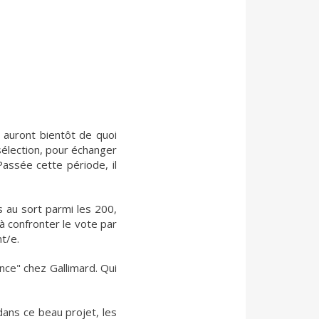
s auront bientôt de quoi
sélection, pour échanger
assée cette période, il
s au sort parmi les 200,
 à confronter le vote par
t/e.
nce" chez Gallimard. Qui
dans ce beau projet, les