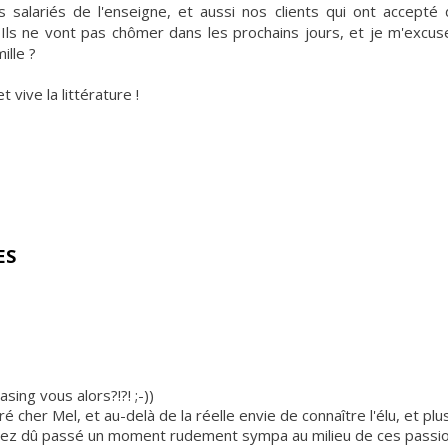
es salariés de l'enseigne, et aussi nos clients qui ont accepté
 Ils ne vont pas chômer dans les prochains jours, et je m'excu
ille ?
 vive la littérature !
ES
sing vous alors?!?! ;-))
é cher Mel, et au-delà de la réelle envie de connaître l'élu, et p
s avez dû passé un moment rudement sympa au milieu de ces passi