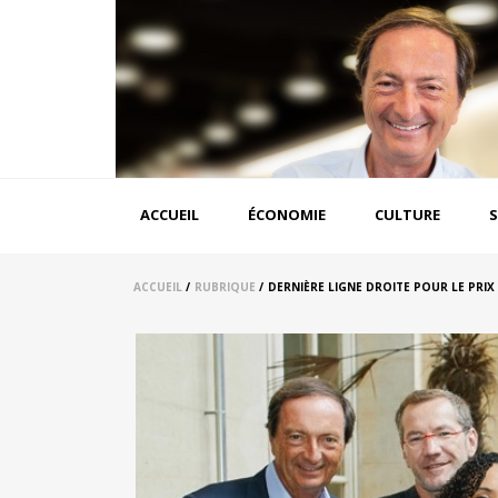
Aller
au
contenu
principal
Navigation
ACCUEIL
ÉCONOMIE
CULTURE
S
principale
ACCUEIL
/
RUBRIQUE
/
DERNIÈRE LIGNE DROITE POUR LE PRIX