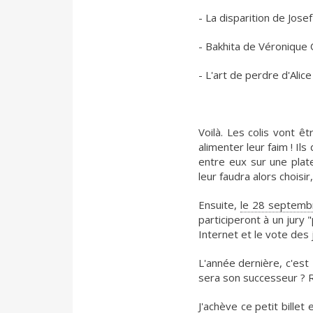
- La disparition de Jos
- Bakhita de Véronique O
- L'art de perdre d'Alic
Voilà. Les colis vont ê
alimenter leur faim ! I
entre eux sur une plat
leur faudra alors choisir,
Ensuite,
le 28 septemb
participeront à un jury 
Internet et le vote des 
L'année dernière, c'est
sera son successeur ?
J'achève ce petit bille