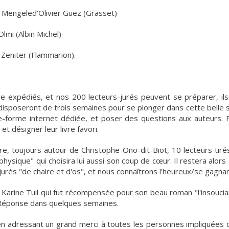
ef Mengeled'Olivier Guez (Grasset)
lmi (Albin Michel)
e Zeniter (Flammarion).
tre expédiés, et nos 200 lecteurs-jurés peuvent se préparer, il
ls disposeront de trois semaines pour se plonger dans cette belle 
e-forme internet dédiée, et poser des questions aux auteurs. P
 et désigner leur livre favori.
re
, toujours autour de Christophe Ono-dit-Biot, 10 lecteurs tiré
"physique" qui choisira lui aussi son coup de cœur. Il restera alors
jurés "de chaire et d'os", et nous connaîtrons l'heureux/se gagnan
 Karine Tuil qui fut récompensée pour son beau roman "l'insoucia
 Réponse dans quelques semaines.
t en adressant un grand merci à toutes les personnes impliquées 