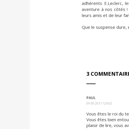
adhérents E.Leclerc, l
aventure à nos côtés !
leurs amis et de leur fam
Que le suspense dure, et
3 COMMENTAIR
PAUL
09.09.2017 12H32
Vous êtes le roi du tea
Vous êtes bien entour
plaisir de lire, vou