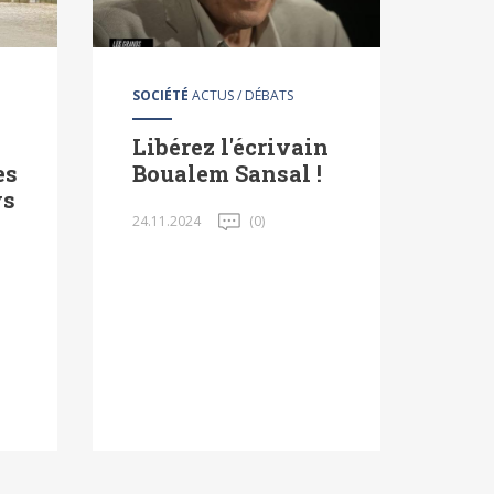
SOCIÉTÉ
ACTUS / DÉBATS
Libérez l'écrivain
es
Boualem Sansal !
ys
24.11.2024
(0)