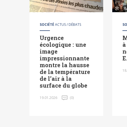
SOCIÉTÉ
ACTUS / DÉBATS
SO
Urgence
M
écologique : une
à
image
n
impressionnante
E
montre la hausse
de la température
18
de l’air à la
surface du globe
19.01.2026
(0)