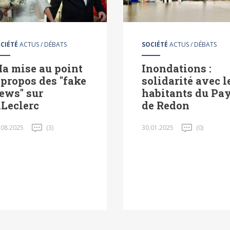
CIÉTÉ
ACTUS / DÉBATS
SOCIÉTÉ
ACTUS / DÉBATS
a mise au point
Inondations :
 propos des "fake
solidarité avec l
ews" sur
habitants du Pa
.Leclerc
de Redon
.08.2025
(3)
30.01.2025
(0)