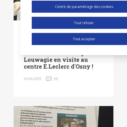
Centre de paramétrage des cookies
Tout refuser
SOCIÉTÉ
INDUSTRIE / AGRICULTURE
Tout accepter
Origine France : Annie
Genevard et Véronique
Louwagie en visite au
centre E.Leclerc d'Osny !
24.04.2025
(0)