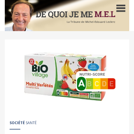
Aller
au
contenu
principal
SOCIÉTÉ
SANTÉ