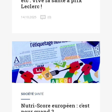
etc : vive la santé à prix
Leclerc !
14.10.2025
(0)
SOCIÉTÉ
SANTÉ
Nutri-Score européen : c'est
pour quand ?