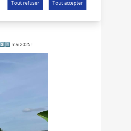
Tout refuser
Tout accepter
 2️⃣4️⃣ mai 2025 !