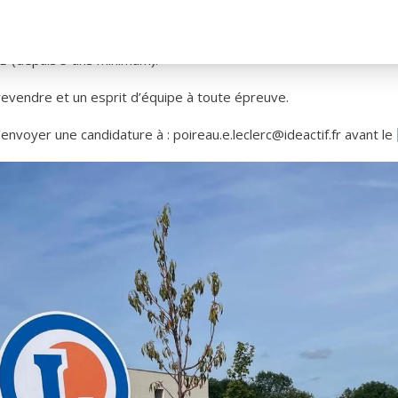
juin au 27 juillet 2025.
 (depuis 3 ans minimum).
revendre et un esprit d’équipe à toute épreuve.
d’envoyer une candidature à : poireau.e.leclerc@ideactif.fr avant le