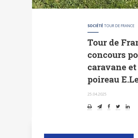
SOCIÉTÉ
TOUR DE FRANCE
Tour de Fra
concours po
caravane et
poireau E.Le
25.04.2025
pendant trois semaines
Le profil recherché doit 