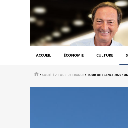
Aller
au
contenu
principal
Navigation
ACCUEIL
ÉCONOMIE
CULTURE
S
principale
/
SOCIÉTÉ
/
TOUR DE FRANCE
/
TOUR DE FRANCE 2025 : U