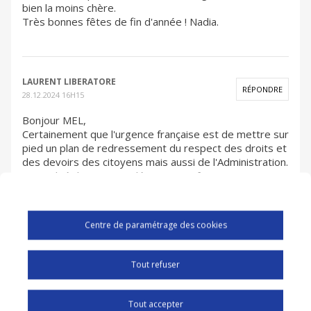
bien la moins chère.
Très bonnes fêtes de fin d'année ! Nadia.
LAURENT LIBERATORE
RÉPONDRE
28.12.2024 16H15
Bonjour MEL,
Certainement que l'urgence française est de mettre sur
pied un plan de redressement du respect des droits et
des devoirs des citoyens mais aussi de l'Administration.
L'actualité de Mayotte démontre un fonctionnement
perfectible de la gestion de ce territoire.
Allons-nous en découvrir d'autres en 2025?
Cette question est stratégique pour le développement
Centre de paramétrage des cookies
économique hors de France, pour le respect des
valeurs de la République Française, pour valider
l'engagement de la France dans les 17 objectifs de
Tout refuser
l'UNESCO.
Tout accepter