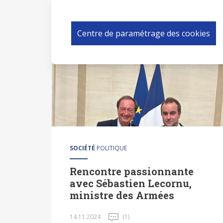
de Lamberterie de E.Leclerc
Centre de paramétrage des cookies
SOCIÉTÉ
POLITIQUE
Rencontre passionnante
avec Sébastien Lecornu,
ministre des Armées
14.11.2024
(1)