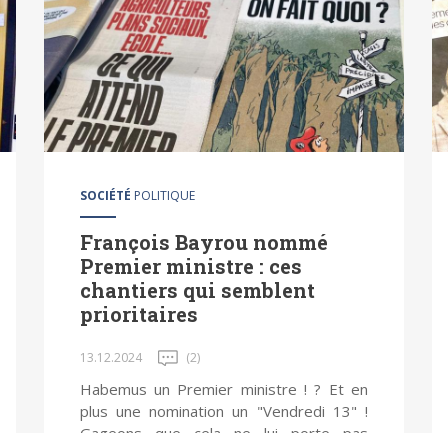
SOCIÉTÉ
POLITIQUE
François Bayrou nommé
Premier ministre : ces
chantiers qui semblent
prioritaires
13.12.2024
(2)
Habemus un Premier ministre ! ? Et en
plus une nomination un "Vendredi 13" !
Gageons que cela ne lui porte pas