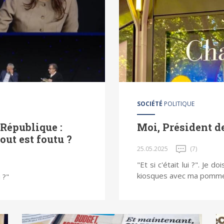
SOCIÉTÉ
POLITIQUE
 République :
Moi, Président de
out est foutu ?
25.05.2025
(7)
"Et si c'était lui ?". Je 
kiosques avec ma pomme, j
u ?"